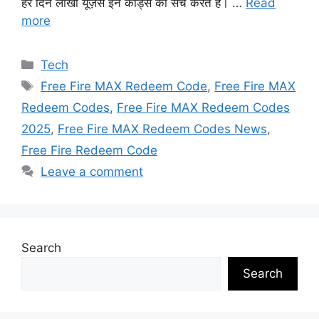
हर दिन लाखों यूज़र्स इन कोड्स को सर्च करते हैं। …
Read
more
Categories
Tech
Tags
Free Fire MAX Redeem Code
,
Free Fire MAX
Redeem Codes
,
Free Fire MAX Redeem Codes
2025
,
Free Fire MAX Redeem Codes News
,
Free Fire Redeem Code
Leave a comment
Search
Search